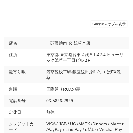
店名
一頭買焼肉 玄 浅草本店
住所
東京都 東京都台東区浅草1-42-4 ヒューリ
ック浅草一丁目ビル２F
最寄り駅
浅草線浅草駅/銀座線田原町/つくばEX浅
草
道順
国際通りROXの裏
電話番号
03-5826-2929
定休日
無休
クレジットカ
VISA / JCB / UC /AMEX /Dinners / Master
ード
/PayPay / Line Pay / d払い / Wechat Pay