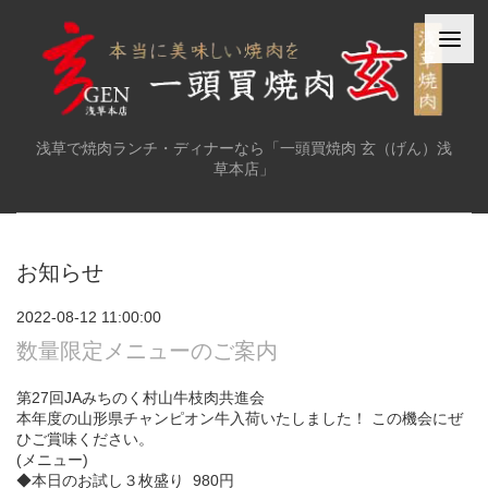
浅草で焼肉ランチ・ディナーなら「一頭買焼肉 玄（げん）浅
草本店」
お知らせ
2022-08-12 11:00:00
数量限定メニューのご案内
第27回JAみちのく村山牛枝肉共進会
本年度の山形県チャンピオン牛入荷いたしました！ この機会にぜ
ひご賞味ください。
(メニュー)
◆本日のお試し３枚盛り 980円