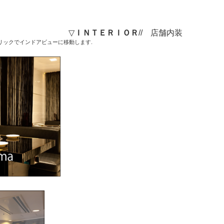
▽
ＩＮＴＥＲＩＯＲ
// 店舗内装
アビューに移動します.