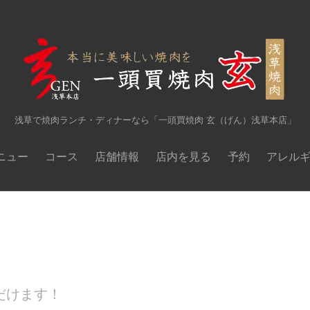
浅草で焼肉ランチ・ディナーなら「一頭買焼肉 玄（げん）浅草本店」
ニュー
コース
店舗情報
店内を見る
予約
アレル
だけます！