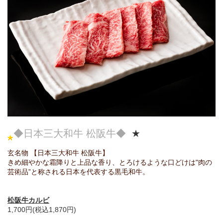
◆日本三大和牛 松阪牛◆
★
玄名物 【日本三大和牛 松阪牛
】
きめ細やかな霜降りと上品な香り、とろけるような口どけは"肉の
芸術品”と称される日本を代表する黒毛和牛。
松阪牛カルビ
1,700円(税込1,870円)