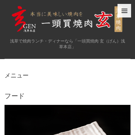
浅草で焼肉ランチ・ディナーなら「一頭買焼肉 玄（げん）浅
草本店」
メニュー
フード