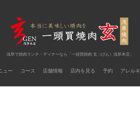
浅草で焼肉ランチ・ディナーなら「一頭買焼肉 玄（げん）浅草本店」
ニュー
コース
店舗情報
店内を見る
予約
アレル