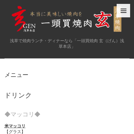
浅草で焼肉ランチ・ディナーなら「一頭買焼肉 玄（げん）浅
草本店」
メニュー
ドリンク
◆マッコリ◆
米マッコリ
【グラス】